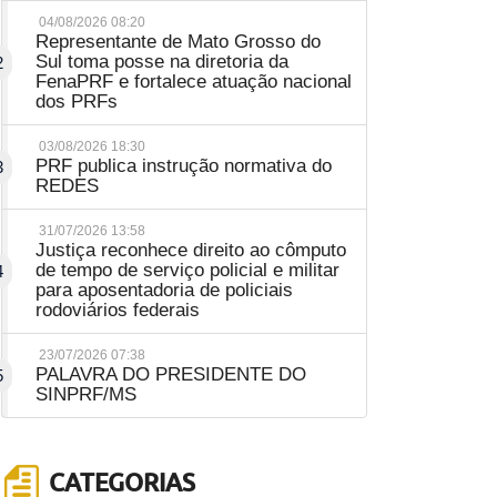
04/08/2026 08:20
Representante de Mato Grosso do
Sul toma posse na diretoria da
2
FenaPRF e fortalece atuação nacional
dos PRFs
03/08/2026 18:30
PRF publica instrução normativa do
3
REDES
31/07/2026 13:58
Justiça reconhece direito ao cômputo
de tempo de serviço policial e militar
4
para aposentadoria de policiais
rodoviários federais
23/07/2026 07:38
PALAVRA DO PRESIDENTE DO
5
SINPRF/MS
CATEGORIAS