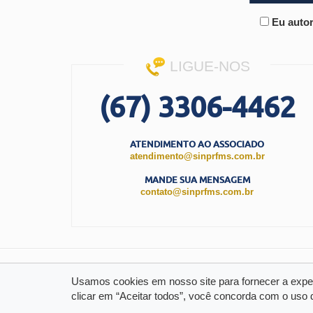
Eu autor
LIGUE-NOS
(67) 3306-4462
ATENDIMENTO AO ASSOCIADO
atendimento@sinprfms.com.br
MANDE SUA MENSAGEM
contato@sinprfms.com.br
2026 © SINPRF/MS
Usamos cookies em nosso site para fornecer a experi
Todos os direitos reservados
clicar em “Aceitar todos”, você concorda com o us
Política de Privacidade
|
Política de Cookies