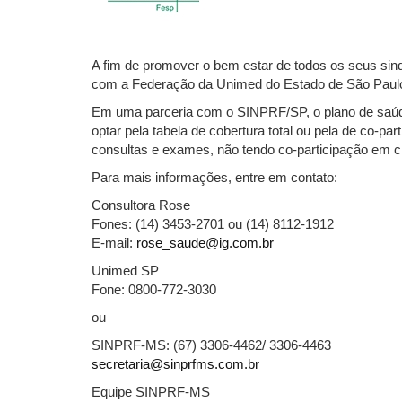
A fim de promover o bem estar de todos os seus si
com a Federação da Unimed do Estado de São Paul
Em uma parceria com o SINPRF/SP, o plano de saúde
optar pela tabela de cobertura total ou pela de co-p
consultas e exames, não tendo co-participação em ciru
Para mais informações, entre em contato:
Consultora Rose
Fones: (14) 3453-2701 ou (14) 8112-1912
E-mail:
rose_saude@ig.com.br
Unimed SP
Fone: 0800-772-3030
ou
SINPRF-MS: (67) 3306-4462/ 3306-4463
secretaria@sinprfms.com.br
Equipe SINPRF-MS