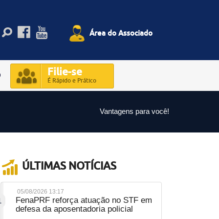
Área do Associado
Filie-se
O
É Rápido e Prático
Vantagens para você!
ÚLTIMAS NOTÍCIAS
05/08/2026 13:17
FenaPRF reforça atuação no STF em
1
defesa da aposentadoria policial