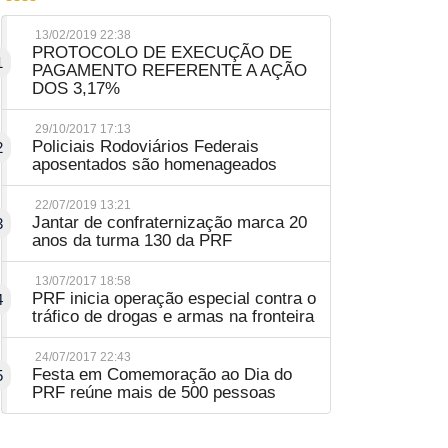
13/02/2019 22:38
PROTOCOLO DE EXECUÇÃO DE
1
PAGAMENTO REFERENTE A AÇÃO
DOS 3,17%
29/10/2017 17:13
Policiais Rodoviários Federais
2
aposentados são homenageados
22/07/2019 13:21
Jantar de confraternização marca 20
3
anos da turma 130 da PRF
13/07/2017 18:58
PRF inicia operação especial contra o
4
tráfico de drogas e armas na fronteira
24/07/2017 22:43
Festa em Comemoração ao Dia do
5
PRF reúne mais de 500 pessoas