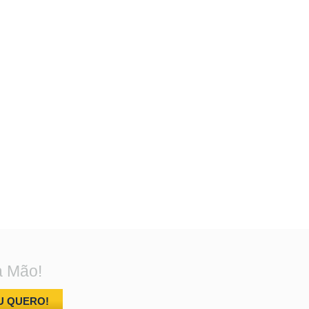
a Mão!
U QUERO!