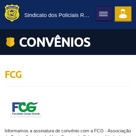
Sindicato dos Policiais Rodoviários Federais de MS
Toggle
navigation
CONVÊNIOS
FCG
Informamos a assinatura de convênio com a FCG - Associação