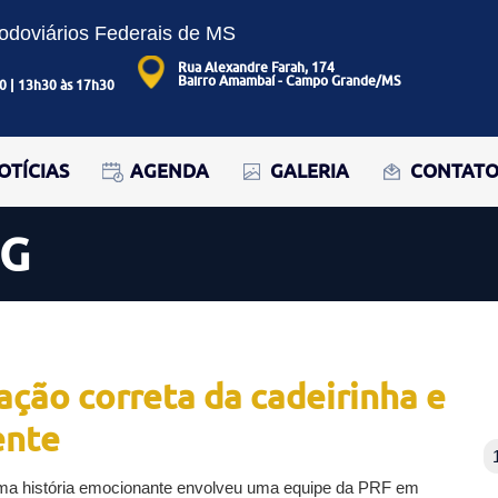
Rodoviários Federais de MS
Rua Alexandre Farah, 174
Bairro Amambaí - Campo Grande/MS
0 | 13h30 às 17h30
OTÍCIAS
AGENDA
GALERIA
CONTAT
OG
ação correta da cadeirinha e
ente
a história emocionante envolveu uma equipe da PRF em