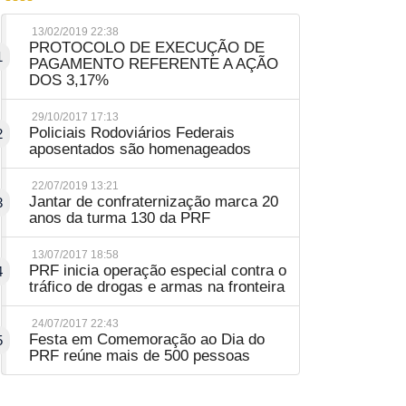
13/02/2019 22:38
PROTOCOLO DE EXECUÇÃO DE
1
PAGAMENTO REFERENTE A AÇÃO
DOS 3,17%
29/10/2017 17:13
Policiais Rodoviários Federais
2
aposentados são homenageados
22/07/2019 13:21
Jantar de confraternização marca 20
3
anos da turma 130 da PRF
13/07/2017 18:58
PRF inicia operação especial contra o
4
tráfico de drogas e armas na fronteira
24/07/2017 22:43
Festa em Comemoração ao Dia do
5
PRF reúne mais de 500 pessoas