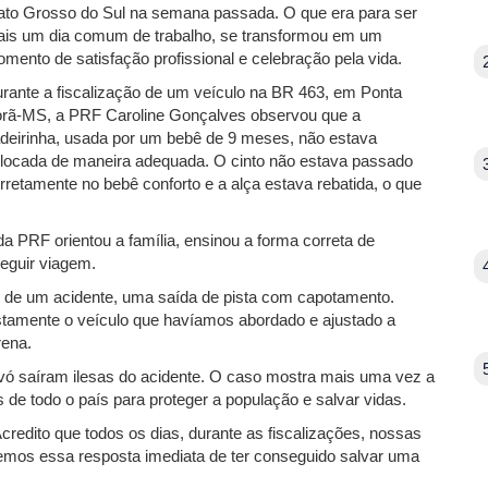
to Grosso do Sul na semana passada. O que era para ser
is um dia comum de trabalho, se transformou em um
mento de satisfação profissional e celebração pela vida.
rante a fiscalização de um veículo na BR 463, em Ponta
rã-MS, a PRF Caroline Gonçalves observou que a
deirinha, usada por um bebê de 9 meses, não estava
locada de maneira adequada. O cinto não estava passado
rretamente no bebê conforto e a alça estava rebatida, o que
a PRF orientou a família, ensinou a forma correta de
seguir viagem.
 de um acidente, uma saída de pista com capotamento.
stamente o veículo que havíamos abordado e ajustado a
rena.
avó saíram ilesas do acidente. O caso mostra mais uma vez a
 de todo o país para proteger a população e salvar vidas.
Acredito que todos os dias, durante as fiscalizações, nossas
emos essa resposta imediata de ter conseguido salvar uma