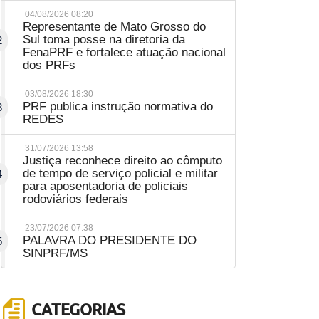
04/08/2026 08:20
Representante de Mato Grosso do
Sul toma posse na diretoria da
2
FenaPRF e fortalece atuação nacional
dos PRFs
03/08/2026 18:30
PRF publica instrução normativa do
3
REDES
31/07/2026 13:58
Justiça reconhece direito ao cômputo
de tempo de serviço policial e militar
4
para aposentadoria de policiais
rodoviários federais
23/07/2026 07:38
PALAVRA DO PRESIDENTE DO
5
SINPRF/MS
CATEGORIAS