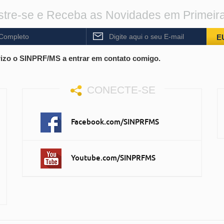
tre-se e Receba as Novidades em Primeir
E
izo o SINPRF/MS a entrar em contato comigo.
CONECTE-SE
Facebook.com/SINPRFMS
Youtube.com/SINPRFMS