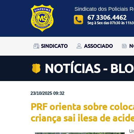
Sindicato dos Policiais 
67 3306.4462
Seg à Sex das 07h30 às 11h3
SINDICATO
ASSOCIADO
N
NOTÍCIAS - BL
23/10/2025 09:32
PRF orienta sobre coloc
criança sai ilesa de acid
Um