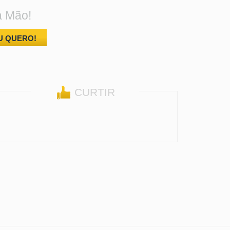
a Mão!
U QUERO!
CURTIR