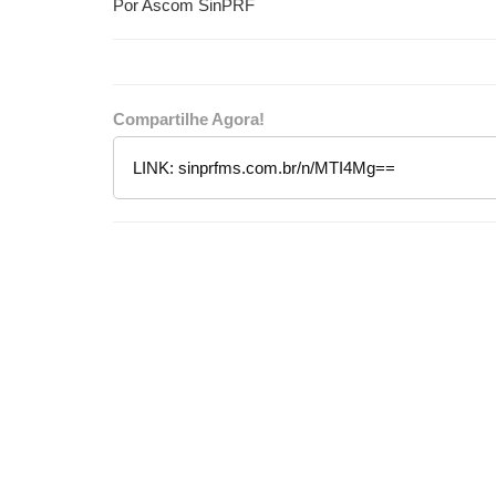
Por Ascom SinPRF
Compartilhe Agora!
LINK:
sinprfms.com.br/n/MTI4Mg==