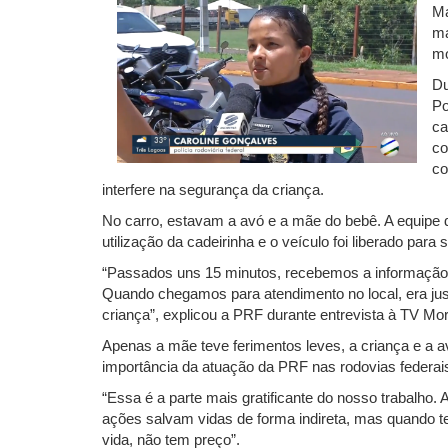
Ma
ma
mo
Du
Po
ca
co
co
interfere na segurança da criança.
No carro, estavam a avó e a mãe do bebê. A equipe d
utilização da cadeirinha e o veículo foi liberado para 
“Passados uns 15 minutos, recebemos a informação
Quando chegamos para atendimento no local, era ju
criança”, explicou a PRF durante entrevista à TV Mo
Apenas a mãe teve ferimentos leves, a criança e a 
importância da atuação da PRF nas rodovias federais
“Essa é a parte mais gratificante do nosso trabalho. 
ações salvam vidas de forma indireta, mas quando t
vida, não tem preço”.