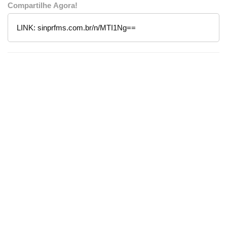
Compartilhe Agora!
LINK:
sinprfms.com.br/n/MTI1Ng==